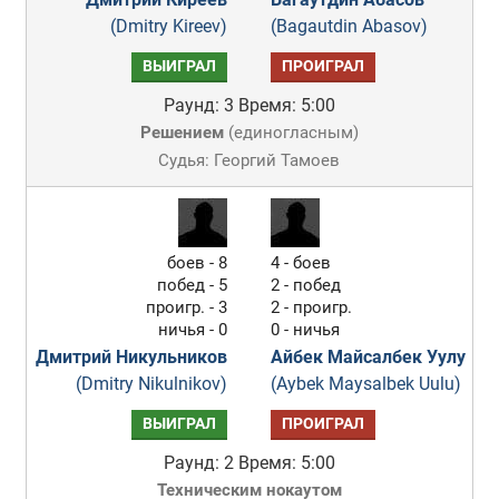
(Dmitry Kireev)
(Bagautdin Abasov)
ВЫИГРАЛ
ПРОИГРАЛ
Раунд: 3
Время: 5:00
Решением
(
единогласным
)
Судья: Георгий Тамоев
боев - 8
4 - боев
побед - 5
2 - побед
проигр. - 3
2 - проигр.
ничья - 0
0 - ничья
Дмитрий Никульников
Айбек Майсалбек Уулу
(Dmitry Nikulnikov)
(Aybek Maysalbek Uulu)
ВЫИГРАЛ
ПРОИГРАЛ
Раунд: 2
Время: 5:00
Техническим нокаутом