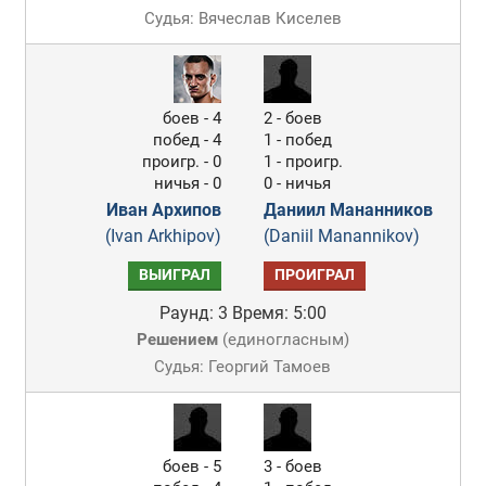
Судья: Вячеслав Киселев
боев - 4
2 - боев
побед - 4
1 - побед
проигр. - 0
1 - проигр.
ничья - 0
0 - ничья
Иван Архипов
Даниил Мананников
(Ivan Arkhipov)
(Daniil Manannikov)
ВЫИГРАЛ
ПРОИГРАЛ
Раунд: 3
Время: 5:00
Решением
(
единогласным
)
Судья: Георгий Тамоев
боев - 5
3 - боев