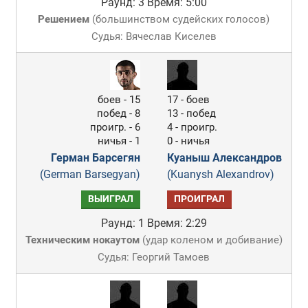
Раунд: 3
Время: 5:00
Решением
(
большинством судейских голосов
)
Судья: Вячеслав Киселев
боев - 15
17 - боев
побед - 8
13 - побед
проигр. - 6
4 - проигр.
ничья - 1
0 - ничья
Герман Барсегян
Куаныш Александров
(German Barsegyan)
(Kuanysh Alexandrov)
ВЫИГРАЛ
ПРОИГРАЛ
Раунд: 1
Время: 2:29
Техническим нокаутом
(
удар коленом и добивание
)
Судья: Георгий Тамоев