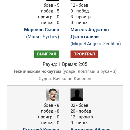
боев - 5
12 - боев
побед - 5
9 - побед
проигр. - 0
3 - проигр.
ничья - 0
0 - ничья
Марсель Сычев
Мигель Анджело
(Marsel Sychev)
Джентилини
(Miguel Angelo Gentilini)
ВЫИГРАЛ
ПРОИГРАЛ
Раунд: 1
Время: 2:05
Техническим нокаутом
(
удары локтями и руками
)
Судья: Вячеслав Киселев
боев - 8
32 - боев
побед - 8
20 - побед
проигр. - 0
12 - проигр.
ничья - 0
0 - ничья
Дмитрий Киреев
Багаутдин Абасов