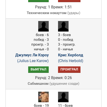
Раунд: 1
Время: 1:51
Техническим нокаутом
(
удары
)
боев - 6
3 - боев
побед - 3
0 - побед
проигр. - 3
3 - проигр.
ничья - 0
0 - ничья
Джулиус Ли Кэроу
Крис Херболд
(Julius Lee Karow)
(Chris Herbold)
ВЫИГРАЛ
ПРОИГРАЛ
Раунд: 2
Время: 0:26
Сабмишном
(
удушение сзади
)
боев - 19
11 - боев