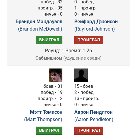
побед - 32
0 - побед
проигр. - 35
1 - проигр.
ничья - 0
0 - ничья
Брэндон Макдауэлл
Рейфорд Джонсон
(Brandon McDowell)
(Rayford Johnson)
ВЫИГРАЛ
ПРОИГРАЛ
Раунд: 1
Время: 1:26
Сабмишном
(
удушение сзади
)
боев - 31
15 - боев
побед - 19
2 - побед
проигр. - 12
13 - проигр.
ничья - 0
0 - ничья
Мэтт Томпсон
Аарон Пендлтон
(Matt Thompson)
(Aaron Pendleton)
ВЫИГРАЛ
ПРОИГРАЛ