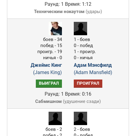
Раунд: 1
Время: 1:12
Техническим нокаутом
(
удары
)
боев - 34
1 - боев
побед - 15
0 - побед
проигр. - 19
1 - проигр.
ничья - 0
0 - ничья
Джеймс Кинг
Адам Мэнсфилд
(James King)
(Adam Mansfield)
ВЫИГРАЛ
ПРОИГРАЛ
Раунд: 1
Время: 0:16
Сабмишном
(
удушение сзади
)
боев - 2
2 - боев
побед - 2
0 - побед