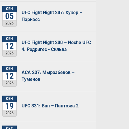
СЕН
UFC Fight Night 287: Хукер –
05
Парнасс
2026
СЕН
UFC Fight Night 288 – Noche UFC
12
4: Родригес - Сильва
2026
СЕН
ACA 207: Мырзабеков –
12
Туменов
2026
СЕН
19
UFC 331: Ван – Пантожа 2
2026
ОКТ