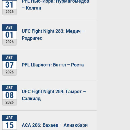
PFL Нью-Йорк: Нурмагомедов
31
– Колган
2026
АВГ
UFC Fight Night 283: Медич –
01
Родригес
2026
АВГ
07
PFL Шарлотт: Баттл – Роста
2026
АВГ
UFC Fight Night 284: Гамрот –
08
Салкилд
2026
АВГ
15
ACA 206: Вахаев – Алиакбари