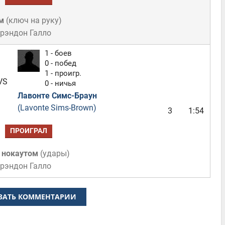
м
(
ключ на руку
)
Брэндон Галло
1 - боев
0 - побед
1 - проигр.
VS
0 - ничья
Лавонте Симс-Браун
(Lavonte Sims-Brown)
3
1:54
ПРОИГРАЛ
 нокаутом
(
удары
)
Брэндон Галло
ЗАТЬ КОММЕНТАРИИ