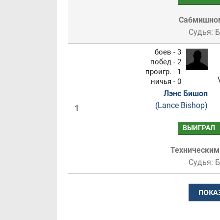
Сабмишно
Судья: 
боев - 3
побед - 2
проигр. - 1
ничья - 0
Лэнс Бишоп
(Lance Bishop)
1
ВЫИГРАЛ
Техническим
Судья: 
ПОКА