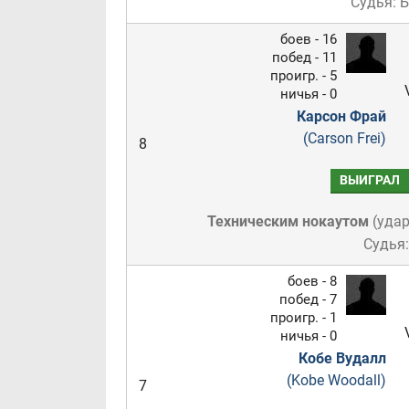
Судья: 
боев - 16
побед - 11
проигр. - 5
ничья - 0
Карсон Фрай
(Carson Frei)
8
ВЫИГРАЛ
Техническим нокаутом
(
удар
Судья
боев - 8
побед - 7
проигр. - 1
ничья - 0
Кобе Вудалл
(Kobe Woodall)
7