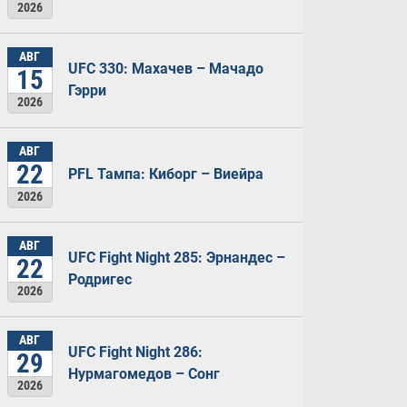
2026
АВГ
UFC 330: Махачев – Мачадо
15
Гэрри
2026
АВГ
22
PFL Тампа: Киборг – Виейра
2026
АВГ
UFC Fight Night 285: Эрнандес –
22
Родригес
2026
АВГ
UFC Fight Night 286:
29
Нурмагомедов – Сонг
2026