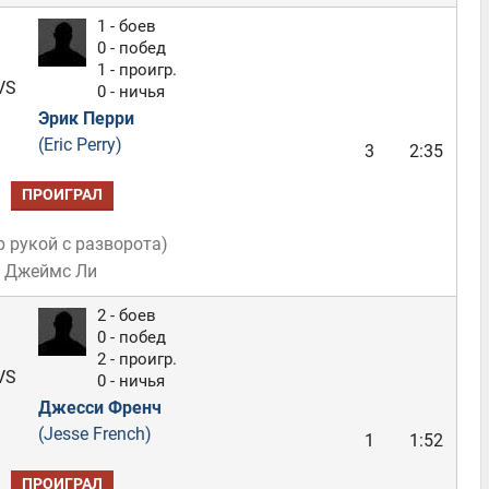
1 - боев
0 - побед
1 - проигр.
VS
0 - ничья
Эрик Перри
(Eric Perry)
3
2:35
ПРОИГРАЛ
р рукой с разворота
)
: Джеймс Ли
2 - боев
0 - побед
2 - проигр.
VS
0 - ничья
Джесси Френч
(Jesse French)
1
1:52
ПРОИГРАЛ