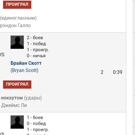
ПРОИГРАЛ
(
единогласным
)
Брэндон Галло
2 - боев
1 - побед
1 - проигр.
VS
0 - ничья
Брайан Скотт
(Bryan Scott)
2
0:39
ПРОИГРАЛ
 нокаутом
(
удары
)
: Джеймс Ли
1 - боев
0 - побед
1 - проигр.
VS