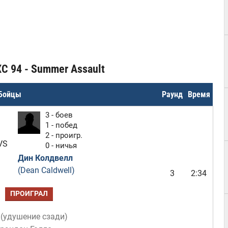
C 94 - Summer Assault
Бойцы
Раунд
Время
3 - боев
1 - побед
2 - проигр.
VS
0 - ничья
Дин Колдвелл
(Dean Caldwell)
3
2:34
ПРОИГРАЛ
(
удушение сзади
)