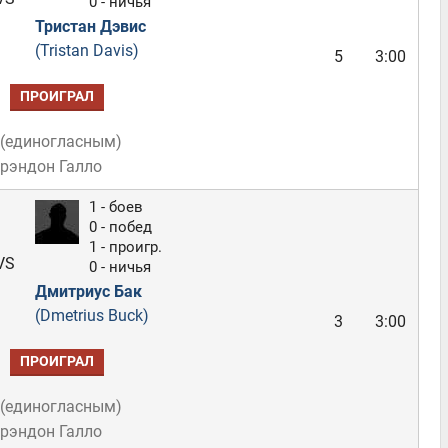
0 - ничья
Тристан Дэвис
(Tristan Davis)
5
3:00
ПРОИГРАЛ
(
единогласным
)
Брэндон Галло
1 - боев
0 - побед
1 - проигр.
VS
0 - ничья
Дмитриус Бак
(Dmetrius Buck)
3
3:00
ПРОИГРАЛ
(
единогласным
)
Брэндон Галло