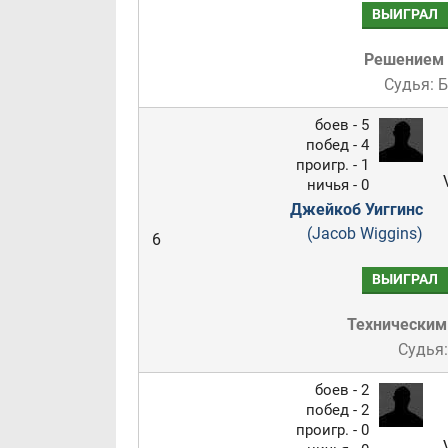
ВЫИГРАЛ
Решением
Судья: 
боев - 5
побед - 4
проигр. - 1
ничья - 0
Джейкоб Уиггинс
(Jacob Wiggins)
6
ВЫИГРАЛ
Техническим
Судья
боев - 2
побед - 2
проигр. - 0