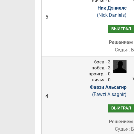
ничья - 0
Ник Дэниелс
(Nick Daniels)
5
ВЫИГРАЛ
Решением
Судья: 
боев - 3
побед - 3
проигр. - 0
ничья - 0
Фавзи Альсагир
(Fawzi Alsaghir)
4
ВЫИГРАЛ
Решением
Судья: 