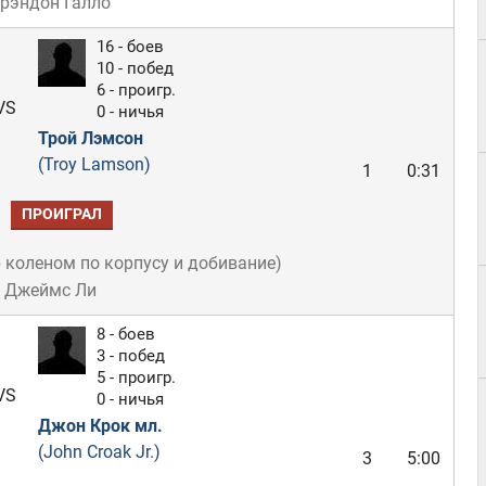
Брэндон Галло
16 - боев
10 - побед
6 - проигр.
VS
0 - ничья
Трой Лэмсон
(Troy Lamson)
1
0:31
ПРОИГРАЛ
 коленом по корпусу и добивание
)
: Джеймс Ли
8 - боев
3 - побед
5 - проигр.
VS
0 - ничья
Джон Крок мл.
(John Croak Jr.)
3
5:00