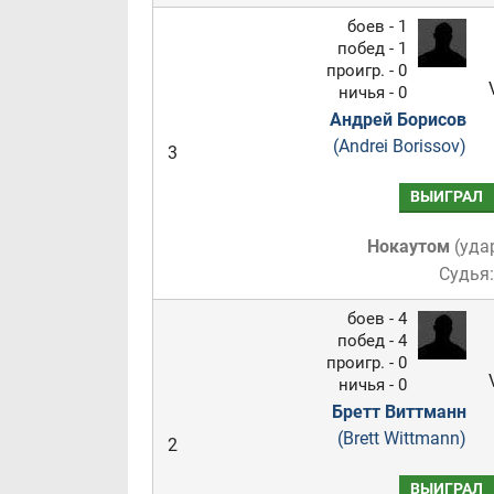
боев - 1
побед - 1
проигр. - 0
ничья - 0
Андрей Борисов
(Andrei Borissov)
3
ВЫИГРАЛ
Нокаутом
(
уда
Судья
боев - 4
побед - 4
проигр. - 0
ничья - 0
Бретт Виттманн
(Brett Wittmann)
2
ВЫИГРАЛ