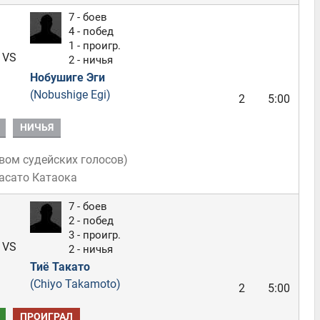
7 - боев
4 - побед
1 - проигр.
VS
2 - ничья
Нобушиге Эги
(Nobushige Egi)
2
5:00
НИЧЬЯ
вом судейских голосов
)
асато Катаока
7 - боев
2 - побед
3 - проигр.
VS
2 - ничья
Тиё Такато
(Chiyo Takamoto)
2
5:00
ПРОИГРАЛ