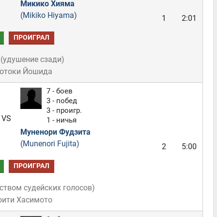
Микико Хияма
(Mikiko Hiyama)
1
2:01
ПРОИГРАЛ
(
удушение сзади
)
Мотоки Йошида
7 - боев
3 - побед
3 - проигр.
VS
1 - ничья
Муненори Фудзита
(Munenori Fujita)
2
5:00
ПРОИГРАЛ
ством судейских голосов
)
оити Хасимото