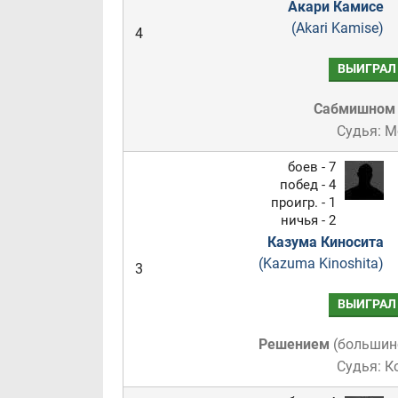
Акари Камисе
(Akari Kamise)
4
ВЫИГРАЛ
Сабмишном
Судья: 
боев - 7
побед - 4
проигр. - 1
ничья - 2
Казума Киносита
(Kazuma Kinoshita)
3
ВЫИГРАЛ
Решением
(
большин
Судья: К