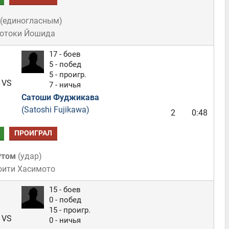
(
единогласным
)
Мотоки Йошида
17 - боев
5 - побед
5 - проигр.
VS
7 - ничья
Сатоши Фуджикава
(Satoshi Fujikawa)
2
0:48
ПРОИГРАЛ
утом
(
удар
)
оити Хасимото
15 - боев
0 - побед
15 - проигр.
VS
0 - ничья