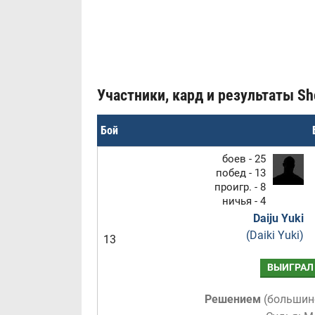
Участники, кард и результаты Sho
Бой
боев - 25
побед - 13
проигр. - 8
ничья - 4
Daiju Yuki
(Daiki Yuki)
13
ВЫИГРАЛ
Решением
(
большин