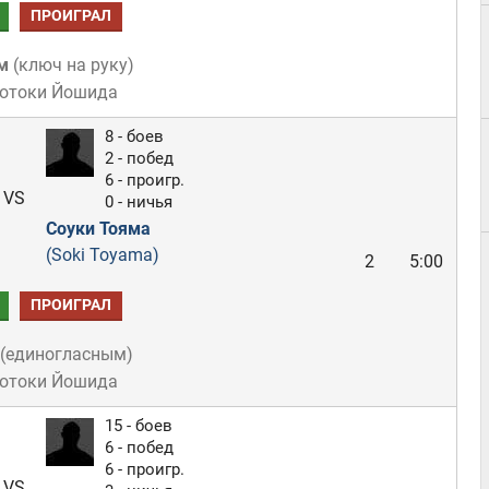
ПРОИГРАЛ
м
(
ключ на руку
)
Мотоки Йошида
8 - боев
2 - побед
6 - проигр.
VS
0 - ничья
Соуки Тояма
(Soki Toyama)
2
5:00
ПРОИГРАЛ
(
единогласным
)
Мотоки Йошида
15 - боев
6 - побед
6 - проигр.
VS