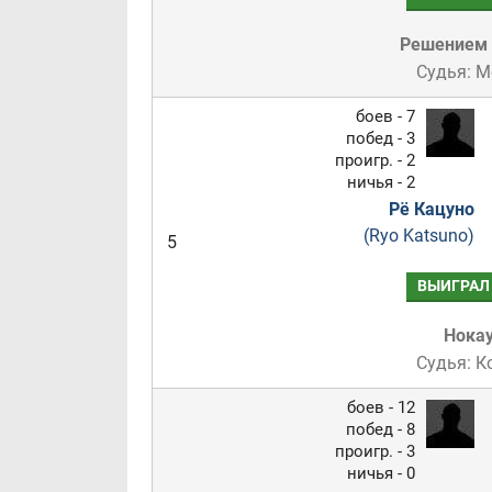
Решением
Судья: 
боев - 7
побед - 3
проигр. - 2
ничья - 2
Рё Кацуно
(Ryo Katsuno)
5
ВЫИГРАЛ
Нока
Судья: К
боев - 12
побед - 8
проигр. - 3
ничья - 0