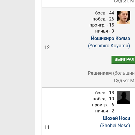
Судья: М
боев - 44
побед - 26
проигр. - 15
ничья - 3
Йошихиро Кояма
(Yoshihiro Koyama)
12
ВЫИГРАЛ
Решением
(
большин
Судья: М
боев - 18
побед - 10
проигр. - 6
ничья - 2
Шохей Носи
(Shohei Nose)
11