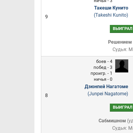
ничья - 3
Такеши Кунито
(Takeshi Kunito)
9
ВЫИГРАЛ
Решением
Судья: 
боев - 4
побед - 3
проигр. - 1
ничья - 0
Дзюнпей Нагатоме
(Junpei Nagatome)
8
ВЫИГРАЛ
Сабмишном
(
у
Судья: М