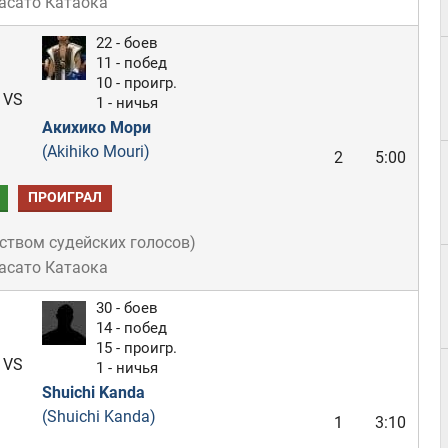
асато Катаока
22 - боев
11 - побед
10 - проигр.
VS
1 - ничья
Акихико Мори
(Akihiko Mouri)
2
5:00
ПРОИГРАЛ
ством судейских голосов
)
асато Катаока
30 - боев
14 - побед
15 - проигр.
VS
1 - ничья
Shuichi Kanda
(Shuichi Kanda)
1
3:10