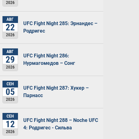
2026
АВГ
UFC Fight Night 285: Эрнандес –
22
Родригес
2026
АВГ
UFC Fight Night 286:
29
Нурмагомедов – Сонг
2026
СЕН
UFC Fight Night 287: Хукер –
05
Парнасс
2026
СЕН
UFC Fight Night 288 – Noche UFC
12
4: Родригес - Сильва
2026