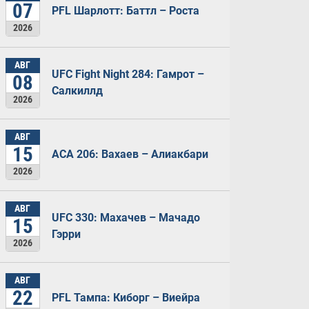
07
PFL Шарлотт: Баттл – Роста
2026
АВГ
UFC Fight Night 284: Гамрот –
08
Салкиллд
2026
АВГ
15
ACA 206: Вахаев – Алиакбари
2026
АВГ
UFC 330: Махачев – Мачадо
15
Гэрри
2026
АВГ
22
PFL Тампа: Киборг – Виейра