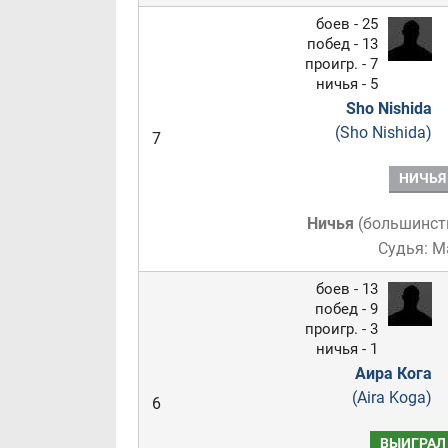
боев - 25
побед - 13
проигр. - 7
ничья - 5
Sho Nishida
(Sho Nishida)
7
НИЧЬЯ
Ничья
(
большинст
Судья: М
боев - 13
побед - 9
проигр. - 3
ничья - 1
Аира Кога
(Aira Koga)
6
ВЫИГРАЛ