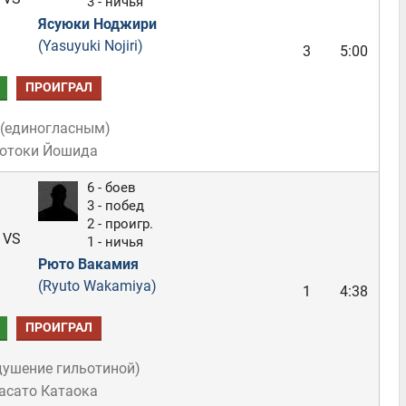
3 - ничья
Ясуюки Ноджири
(Yasuyuki Nojiri)
3
5:00
ПРОИГРАЛ
(
единогласным
)
Мотоки Йошида
6 - боев
3 - побед
2 - проигр.
VS
1 - ничья
Рюто Вакамия
(Ryuto Wakamiya)
1
4:38
ПРОИГРАЛ
душение гильотиной
)
асато Катаока