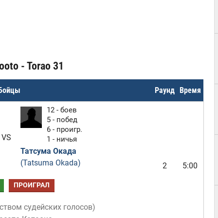
oto - Torao 31
Бойцы
Раунд
Время
12 - боев
5 - побед
6 - проигр.
VS
1 - ничья
Татсума Окада
(Tatsuma Okada)
2
5:00
ПРОИГРАЛ
ством судейских голосов
)