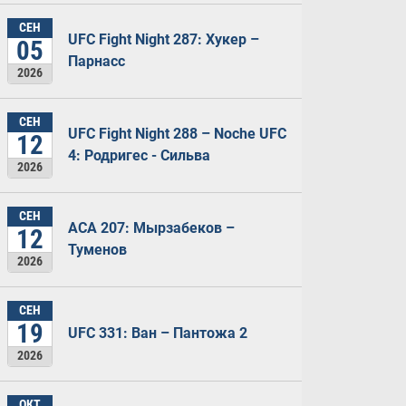
СЕН
UFC Fight Night 287: Хукер –
05
Парнасс
2026
СЕН
UFC Fight Night 288 – Noche UFC
12
4: Родригес - Сильва
2026
СЕН
ACA 207: Мырзабеков –
12
Туменов
2026
СЕН
19
UFC 331: Ван – Пантожа 2
2026
ОКТ