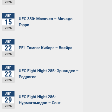
2026
АВГ
UFC 330: Махачев – Мачадо
15
Гэрри
2026
АВГ
22
PFL Тампа: Киборг – Виейра
2026
АВГ
UFC Fight Night 285: Эрнандес –
22
Родригес
2026
АВГ
UFC Fight Night 286:
29
Нурмагомедов – Сонг
2026