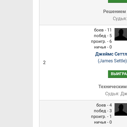
Решением
Судья:
боев - 11
побед - 5
проигр. - 6
ничья - 0
Джеймс Сеттл
(James Settle)
2
ВЫИГРА
Техническим
Судья: Д
боев - 4
побед - 3
проигр. - 1
ничья - 0