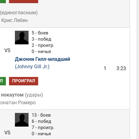
(
единогласным
)
 Крис Лебен
5 - боев
3 - побед
2 - проигр.
VS
0 - ничья
Джонни Гилл-младший
(Johnny Gill Jr.)
1
3:23
Л
ПРОИГРАЛ
 нокаутом
(
удары
)
жонатан Ромеро
13 - боев
6 - побед
7 - проигр.
VS
0 - ничья