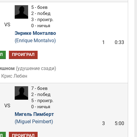
5 - боев
2 - побед
3 - проигр.
VS
0 - ничья
Энрике Монталво
(Enrique Montalvo)
1
0:33
Л
ПРОИГРАЛ
мишном
(
удушение сзади
)
 Крис Лебен
7 - боев
2 - побед
5 - проигр.
VS
0 - ничья
Мигель Пимберт
(Miguel Peimbert)
3
5:00
Л
ПРОИГРАЛ