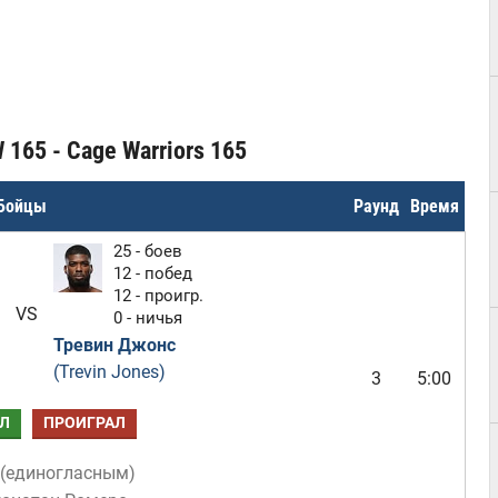
165 - Cage Warriors 165
Бойцы
Раунд
Время
25 - боев
12 - побед
12 - проигр.
VS
0 - ничья
Тревин Джонс
(Trevin Jones)
3
5:00
Л
ПРОИГРАЛ
(
единогласным
)