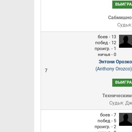
ВЫИГРА
Сабмишн
Судья:
боев - 13
побед - 12
проигр. - 1
ничья - 0
Энтони Орозко
(Anthony Orozco)
7
ВЫИГРА
Техническим
Судья: Д
боев - 7
побед - 5
проигр. - 2