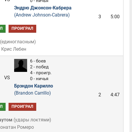
0 - ничья
Эндрю Джонсон-Кабрера
(Andrew Johnson-Cabrera)
3
5:00
Л
ПРОИГРАЛ
(
единогласным
)
 Крис Лебен
6 - боев
2 - побед
4 - проигр.
VS
0 - ничья
Брэндон Карилло
(Brandon Carrillo)
2
4:47
Л
ПРОИГРАЛ
аутом
(
удары локтями
)
жонатан Ромеро