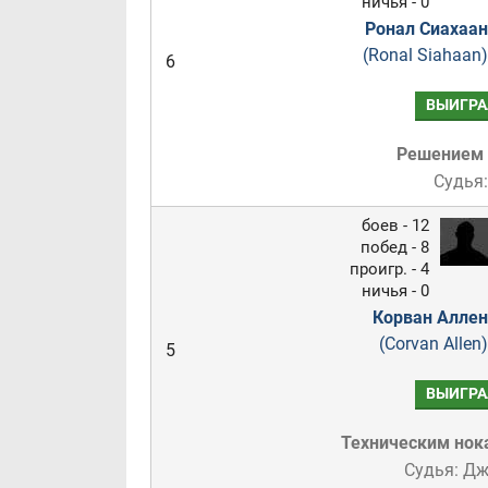
ничья - 0
Ронал Сиахаан
(Ronal Siahaan)
6
ВЫИГРА
Решением
Судья:
боев - 12
побед - 8
проигр. - 4
ничья - 0
Корван Аллен
(Corvan Allen)
5
ВЫИГРА
Техническим нок
Судья: Д