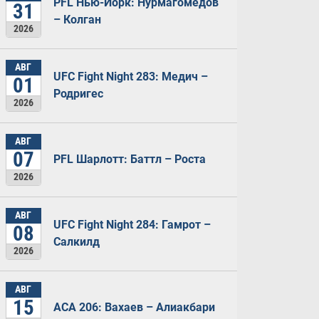
PFL Нью-Йорк: Нурмагомедов
31
– Колган
2026
АВГ
UFC Fight Night 283: Медич –
01
Родригес
2026
АВГ
07
PFL Шарлотт: Баттл – Роста
2026
АВГ
UFC Fight Night 284: Гамрот –
08
Салкилд
2026
АВГ
15
ACA 206: Вахаев – Алиакбари