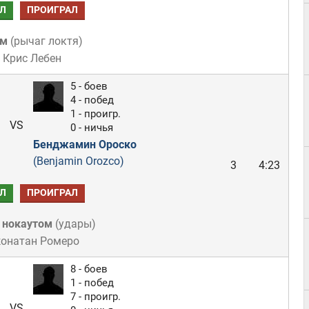
Л
ПРОИГРАЛ
ом
(
рычаг локтя
)
 Крис Лебен
5 - боев
4 - побед
1 - проигр.
VS
0 - ничья
Бенджамин Ороско
(Benjamin Orozco)
3
4:23
Л
ПРОИГРАЛ
 нокаутом
(
удары
)
жонатан Ромеро
8 - боев
1 - побед
7 - проигр.
VS