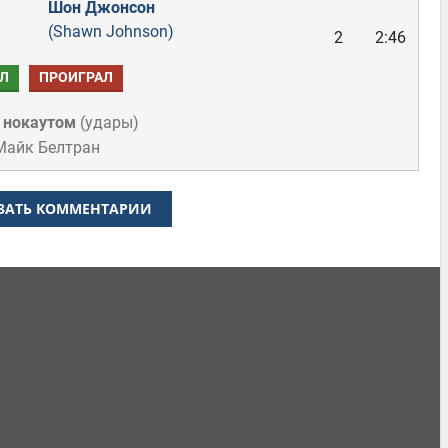
Шон Джонсон
(Shawn Johnson)
2
2:46
Л
ПРОИГРАЛ
 нокаутом
(
удары
)
Майк Белтран
ЗАТЬ КОММЕНТАРИИ