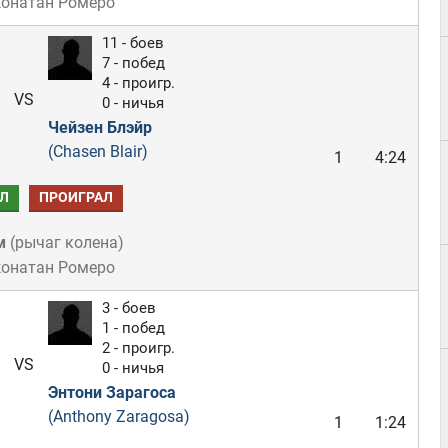
жонатан Ромеро
11 - боев
7 - побед
4 - проигр.
VS
0 - ничья
Чейзен Блэйр
(Chasen Blair)
1
4:24
Л
ПРОИГРАЛ
м
(
рычаг колена
)
жонатан Ромеро
3 - боев
1 - побед
2 - проигр.
VS
0 - ничья
Энтони Зарагоса
(Anthony Zaragosa)
1
1:24