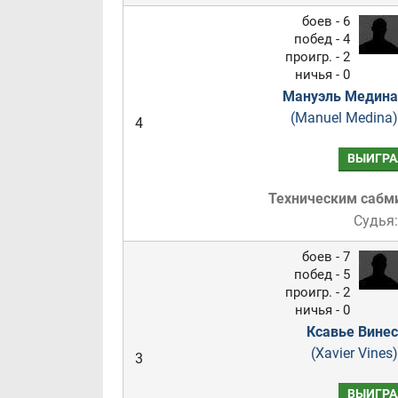
боев - 6
побед - 4
проигр. - 2
ничья - 0
Мануэль Медина
(Manuel Medina)
4
ВЫИГРА
Техническим саб
Судья:
боев - 7
побед - 5
проигр. - 2
ничья - 0
Ксавье Винес
(Xavier Vines)
3
ВЫИГРА