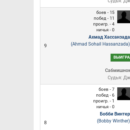
Судья: Д
боев - 15
побед - 11
проигр. - 4
ничья - 0
Ахмад Хассанзада
(Ahmad Sohail Hassanzada)
9
ВЫИГРА
Сабмишно
Судья: Д
боев - 7
побед - 6
проигр. - 1
ничья - 0
Бобби Винтер
(Bobby Winther)
8