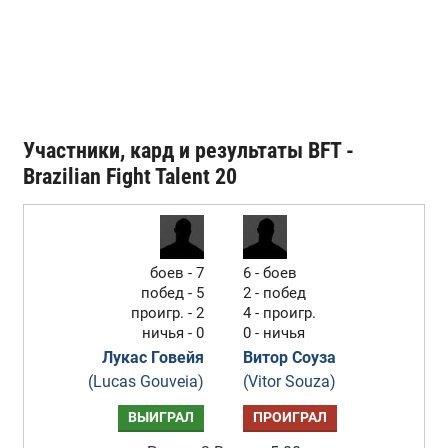
Участники, кард и результаты BFT -
Brazilian Fight Talent 20
боев - 7
6 - боев
побед - 5
2 - побед
проигр. - 2
4 - проигр.
ничья - 0
0 - ничья
Лукас Говейя
Витор Соуза
(Lucas Gouveia)
(Vitor Souza)
ВЫИГРАЛ
ПРОИГРАЛ