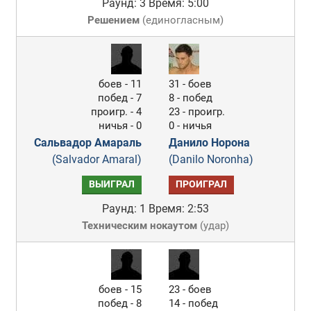
Раунд: 3
Время: 5:00
Решением
(
единогласным
)
боев - 11
31 - боев
побед - 7
8 - побед
проигр. - 4
23 - проигр.
ничья - 0
0 - ничья
Сальвадор Амараль
Данило Норона
(Salvador Amaral)
(Danilo Noronha)
ВЫИГРАЛ
ПРОИГРАЛ
Раунд: 1
Время: 2:53
Техническим нокаутом
(
удар
)
боев - 15
23 - боев
побед - 8
14 - побед